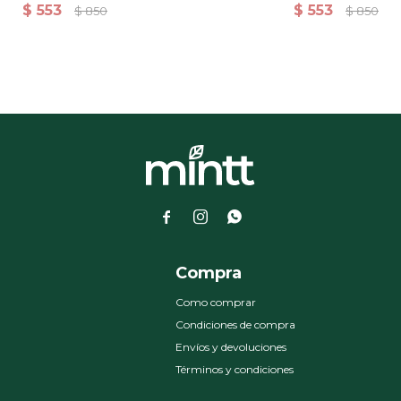
Corta Para Hombre
Corta Para Hombre
$
553
$
553
$
850
$
850



a
Compra
Como comprar
Condiciones de compra
Envíos y devoluciones
Términos y condiciones