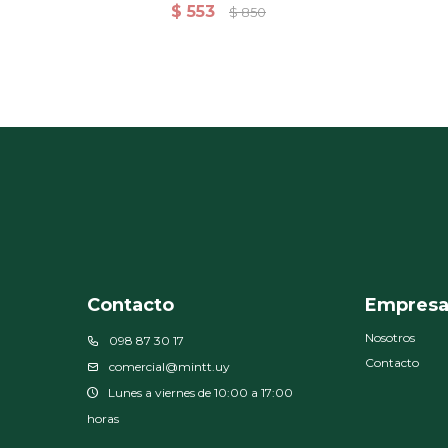
Corta Para Hombre
$
553
$
850
Contacto
Empres
Nosotros
098 87 30 17
Contacto
comercial@mintt.uy
Lunes a viernes de 10:00 a 17:00
horas