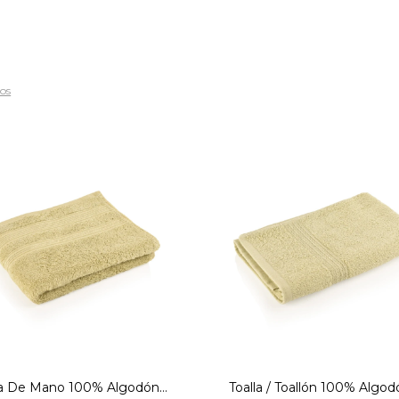
ros
lla-600GSM-50X80-Olive-
Toalla-500GSM-70X140-O
Verde
Verde
la De Mano 100% Algodón
Toalla / Toallón 100% Algo