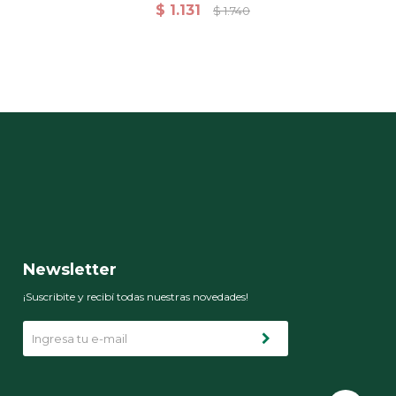
erde
Grs 70x140 Cm - Olive-Verde
$
1.131
$
1.740
Newsletter
¡Suscribite y recibí todas nuestras novedades!