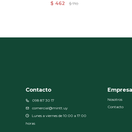
500 Grs. 50x80cm - Olive-Verde
500 G
$
462
$
710
Contacto
Empres
Nosotros
098 87 30 17
Contacto
comercial@mintt.uy
Lunes a viernes de 10:00 a 17:00
horas