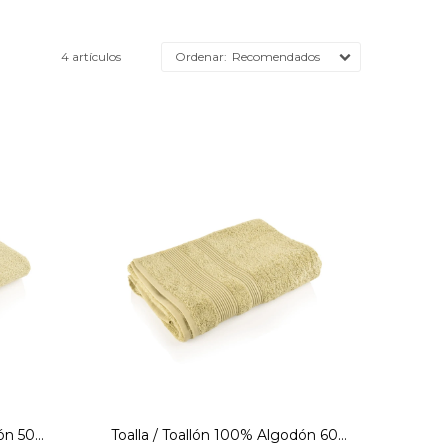
4 artículos
Recomendados
live-
Toalla-600GSM-70X140-Olive-
Verde
dón 500
Toalla / Toallón 100% Algodón 600