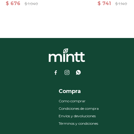
rs. 50x80cm - Olive-Verde
Grs. 70x140cm - Olive-V
$
676
$
741
$
1.040
$
1.140



a
Compra
Como comprar
Condiciones de compra
Envíos y devoluciones
Términos y condiciones