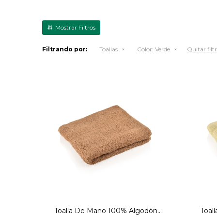
Filtrando por:
Toallas
Color:
Verde
Quitar filt
Toalla-500GSM-50X80-Olive-
Toa
Verde
Toalla De Mano 100% Algodón
Toal