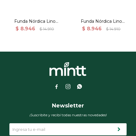
Funda Nórdica Lino
Funda Nórdica Lino
Algodón Percal 165grs
Algodón Percal 165grs
$
8.946
$
8.946
$
14.910
$
14.910
P/acolchado 230x260 -
P/acolchado 230x260 -
Celeste
Lino a rayas



Newsletter
¡Suscribite y recibí todas nuestras novedades!