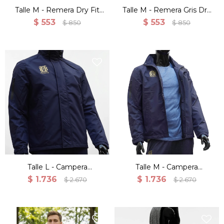
Talle M - Remera Dry Fit
Talle M - Remera Gris Dry
Manga Corta Para Hombre
Fit Manga Corta Para
$
553
$
553
$
850
$
850
Hombre
Talle L - Campera
Talle M - Campera
Cortaviento De
Cortaviento De
$
1.736
$
1.736
$
2.670
$
2.670
Entrenamiento Azul
Entrenamiento Azul