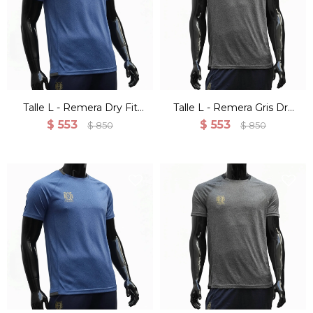
Talle L - Remera Dry Fit
Talle L - Remera Gris Dry
Manga Corta Para Hombre
Fit Manga Corta Para
$
553
$
553
$
850
$
850
Hombre