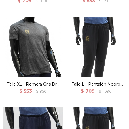
$
709
$
553
$
1.090
$
850
Cierre
Talle XL - Remera Gris Dry
Talle L - Pantalón Negro
Fit Manga Corta Para
Training Ligero Deportes
$
553
$
709
$
850
$
1.090
Hombre