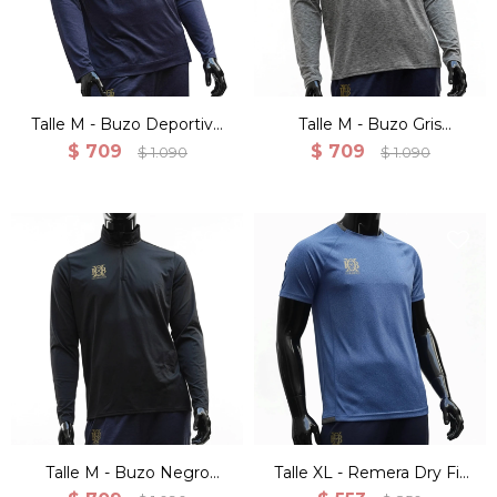
Talle M - Buzo Deportivo
Talle M - Buzo Gris
Ligero Con Cierre
Deportivo Ligero Con
$
709
$
709
$
1.090
$
1.090
Cierre
Talle M - Buzo Negro
Talle XL - Remera Dry Fit
Deportivo Ligero Con
Manga Corta Para Hombre