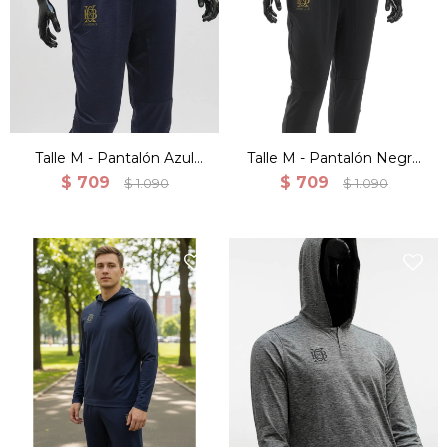
Talle M - Pantalón Azul
Talle M - Pantalón Negro
Training Ligero Deportes
Training Ligero Deportes
$
709
$
709
$
1.090
$
1.090