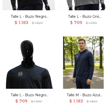
Talle L - Buzo Negro
Talle L - Buzo Gris
Canguro Deportivo
Deportivo Ligero Con
$
1.183
$
709
$
1.820
$
1.090
Entrenamiento
Cierre
Talle L - Buzo Negro
Talle M - Buzo Azul
Deportivo Ligero Con
Canguro Deportivo
$
709
$
1.183
$
1.090
$
1.820
Cierre
Entrenamiento