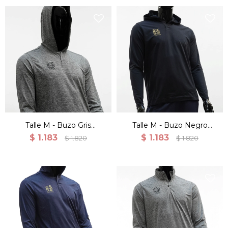
Talle M - Buzo Gris
Talle M - Buzo Negro
Canguro Deportivo
Canguro Deportivo
$
1.183
$
1.183
$
1.820
$
1.820
Entrenamiento
Entrenamiento