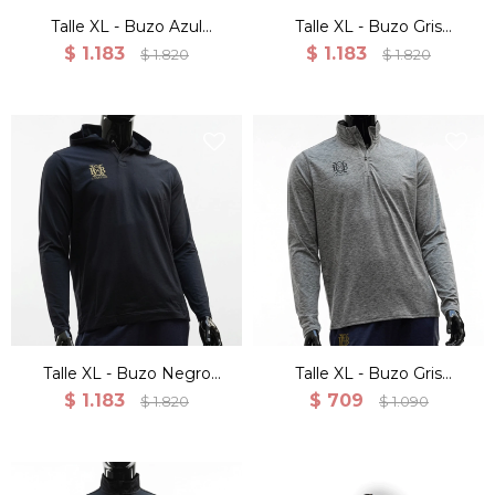
Talle XL - Buzo Azul
Talle XL - Buzo Gris
Canguro Deportivo
Canguro Deportivo
$
1.183
$
1.183
$
1.820
$
1.820
Entrenamiento
Entrenamiento
Talle XL - Buzo Negro
Talle XL - Buzo Gris
Canguro Deportivo
Deportivo Ligero Con
$
1.183
$
709
$
1.820
$
1.090
Entrenamiento
Cierre