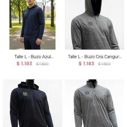
Talle L - Buzo Azul
Talle L - Buzo Gris Canguro
Canguro Deportivo
Deportivo Entrenamiento
$
1.183
$
1.183
$
1.820
$
1.820
Entrenamiento