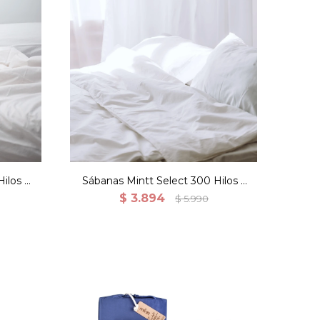
ilos 2
Sábanas Mintt Select 300 Hilos 2
Fundas - Extra King
$
3.894
$
5.990