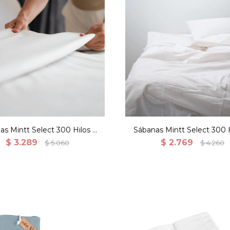
as Mintt Select 300 Hilos 2
Sábanas Mintt Select 300 H
Fundas - Queen
Fundas - 1 plaza
$
3.289
$
2.769
$
5.060
$
4.260