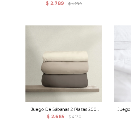
Media
$
2.789
$
4.290
Juego De Sábanas 2 Plazas 200
Juego
Hilos 100% Algodón - Gris
1
$
2.685
$
4.130