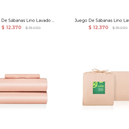
 De Sábanas Lino Lavado Y
Juego De Sábanas Lino La
dón Percal 165grs Queen -
Algodón Percal 165grs Qu
$
12.370
$
12.370
$
19.030
$
19.030
Celeste
Lino a rayas
banas. Super Soft. 100%
Sábanas. Super Soft. 1
Polyester. Twin. Rosa
Polyester. Twin. Taup