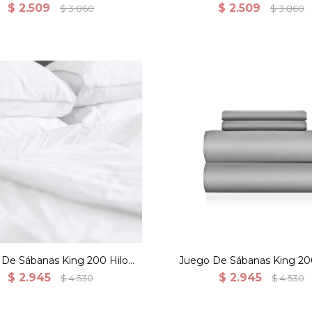
Media
Media
$
2.509
$
2.509
$
3.860
$
3.860
 De Sábanas King 200 Hilos
Juego De Sábanas King 200
00% Algodón - Blanco
100% Algodón - Gris
$
2.945
$
2.945
$
4.530
$
4.530