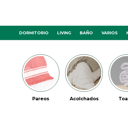
DORMITORIO
LIVING
BAÑO
VARIOS
eos
Acolchados
Toallas
Alfo