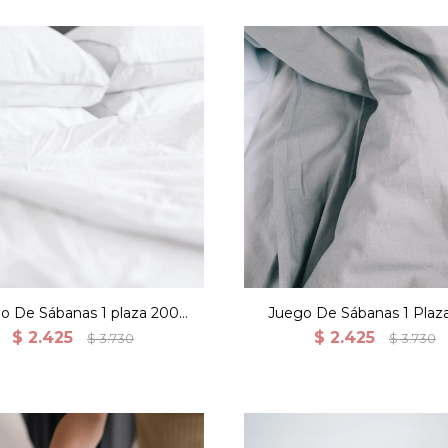
o De Sábanas 1 plaza 200
Juego De Sábanas 1 Plaz
os 100% Algodón - Blanco
Hilos 100% Algodón - G
$
2.425
$
2.425
$
3.730
$
3.730