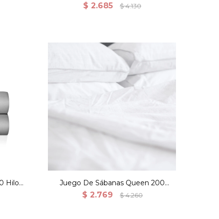
Hilos 100% Algodón - Blanco
$
2.685
$
4.130
 Hilos
Juego De Sábanas Queen 200
Hilos 100% Algodón - Blanco
$
2.769
$
4.260