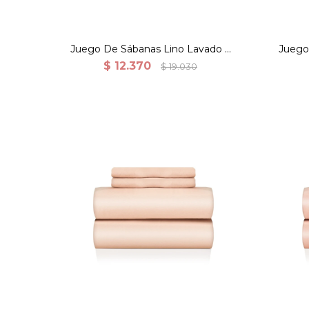
Juego De Sábanas Lino Lavado Y
Juego
Algodón Percal 165grs Queen -
Algo
$
12.370
$
19.030
Khaki
Sábanas. Super Soft. 100%
Sá
Polyester. Full. Taupe