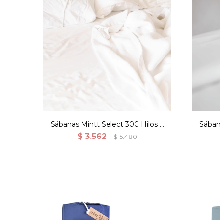
Sábanas Mintt Select 300 Hilos 2
Sában
Fundas - King
$
3.562
$
5.480