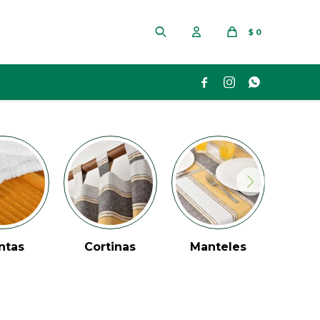
$
0



tinas
Manteles
Repasadores