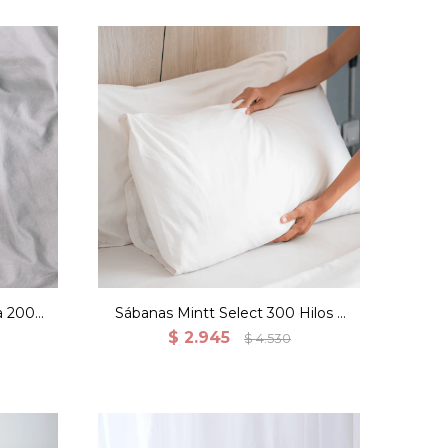
a 200
Sábanas Mintt Select 300 Hilos 2
ris
Fundas - 2 plazas
$
2.945
$
4.530