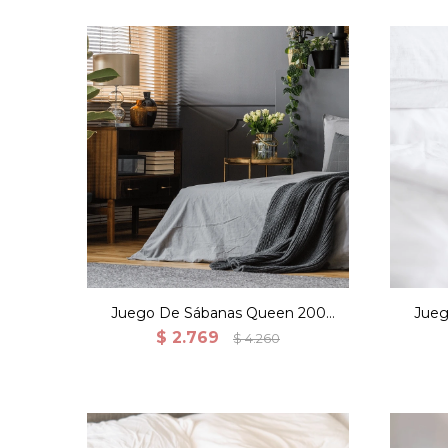
Juego De Sábanas Queen 200
Jueg
Hilos 100% Algodón - Gris
Hil
$
2.769
$
4.260