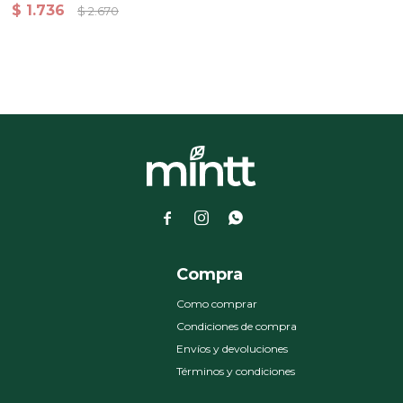
Entrenamiento Azul
$
1.736
$
2.670



a
Compra
Como comprar
Condiciones de compra
Envíos y devoluciones
Términos y condiciones