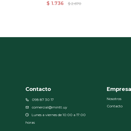
Entrenamiento Azul
$
1.736
$
2.670
Contacto
Empres
Nosotros
098 87 30 17
Contacto
comercial@mintt.uy
Lunes a viernes de 10:00 a 17:00
horas