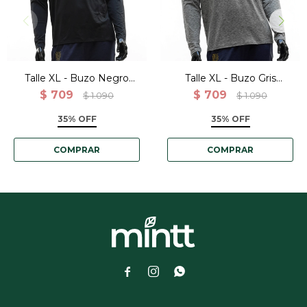
Talle XL - Buzo Negro
Talle XL - Buzo Gris
Deportivo Ligero Con
Deportivo Ligero Con
$
709
$
709
$
1.090
$
1.090
Cierre
Cierre
35% OFF
35% OFF


