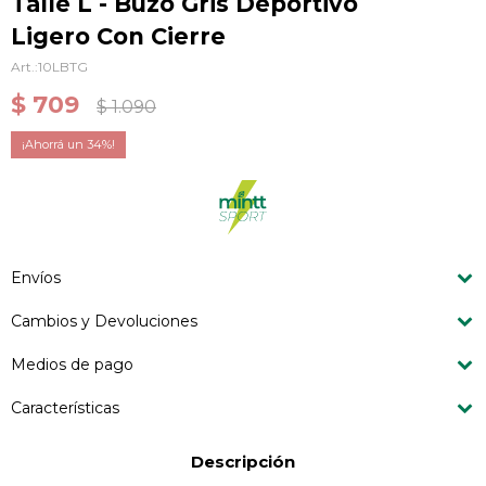
Talle L - Buzo Gris Deportivo
Ligero Con Cierre
10LBTG
$
709
$
1.090
34
Envíos
Cambios y Devoluciones
Medios de pago
Características
Descripción