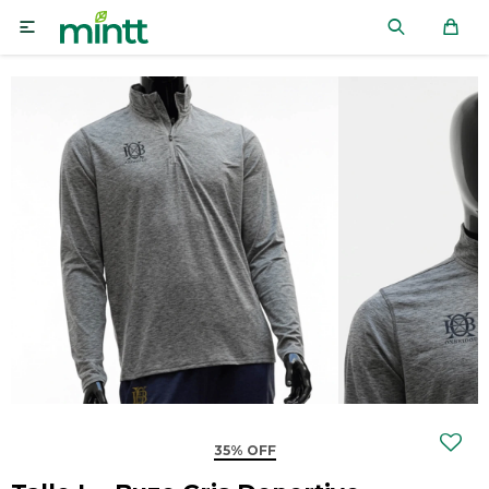

35% OFF