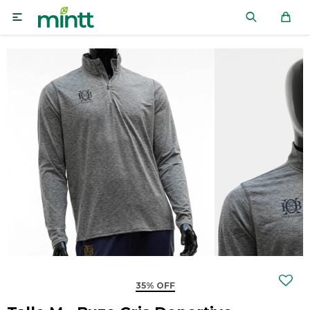

35% OFF