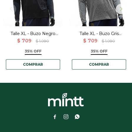
Talle XL - Buzo Negro
Talle XL - Buzo Gris
Deportivo Ligero Con
Deportivo Ligero Con
$
709
$
709
$
1.090
$
1.090
Cierre
Cierre
35% OFF
35% OFF


