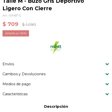
Talle M - Buzo Gris Deportivo
Ligero Con Cierre
10MBTG
$
709
$
1.090
34
Envíos
Cambios y Devoluciones
Medios de pago
Características
Descripción