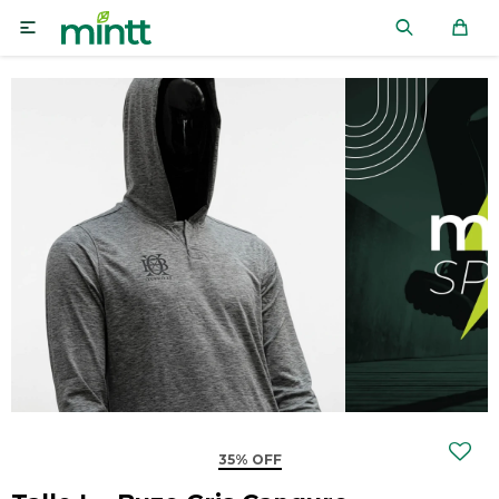

35% OFF