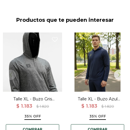
Productos que te pueden interesar
Talle XL - Buzo Gris
Talle XL - Buzo Azul
Canguro Deportivo
Canguro Deportivo
$
1.183
$
1.183
$
1.820
$
1.820
Entrenamiento
Entrenamiento
35% OFF
35% OFF