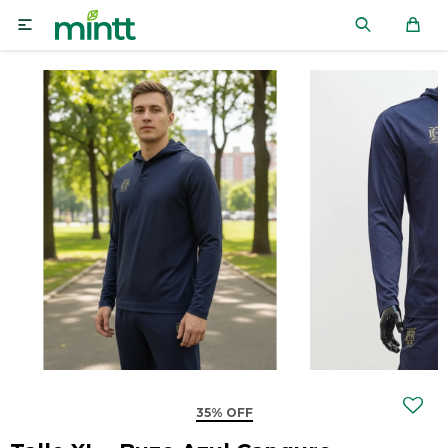

35% OFF