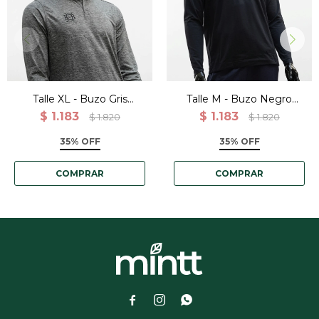
Talle XL - Buzo Gris
Talle M - Buzo Negro
Canguro Deportivo
Canguro Deportivo
$
1.183
$
1.183
$
1.820
$
1.820
Entrenamiento
Entrenamiento
35% OFF
35% OFF


