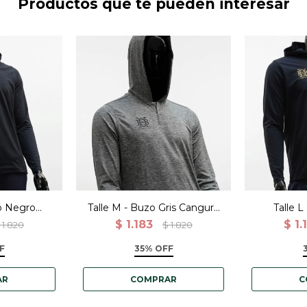
Productos que te pueden interesar
zo Negro
Talle M - Buzo Gris Canguro
Talle 
ortivo
Deportivo Entrenamiento
Cangu
$
1.183
$
1.
1.820
$
1.820
ento
Ent
F
35% OFF