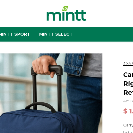
MINTT SPORT
MINTT SELECT
35% 
Ca
Rí
Re
$
1
Carr
Listo