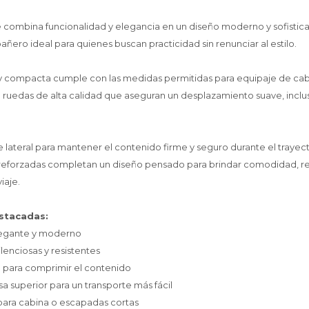
 combina funcionalidad y elegancia en un diseño moderno y sofistica
añero ideal para quienes buscan practicidad sin renunciar al estilo.
a y compacta cumple con las medidas permitidas para equipaje de cabin
 ruedas de alta calidad que aseguran un desplazamiento suave, inclus
te lateral para mantener el contenido firme y seguro durante el trayec
s reforzadas completan un diseño pensado para brindar comodidad, re
iaje.
estacadas:
elegante y moderno
lenciosas y resistentes
al para comprimir el contenido
sa superior para un transporte más fácil
l para cabina o escapadas cortas