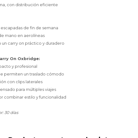
na, con distribución eficiente
o escapadas de fin de semana
de mano en aerolíneas
un carry on práctico y duradero
Carry On Oxbridge:
acto y profesional
ue permiten un traslado cómodo
n con clips laterales
pensado para múltiples viajes
 combinar estilo y funcionalidad
r: 30 días