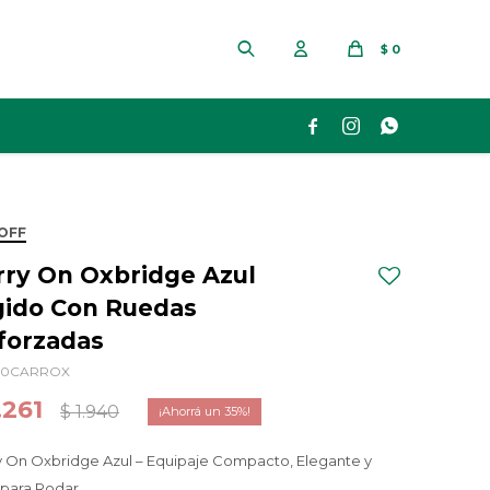
$
0



OFF
rry On Oxbridge Azul
gido Con Ruedas
forzadas
80CARROX
.261
$
1.940
35
y On Oxbridge Azul – Equipaje Compacto, Elegante y
 para Rodar