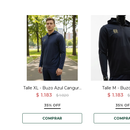
Talle XL - Buzo Azul Canguro
Talle M - Bu
Deportivo Entrenamiento
Canguro Dep
$
1.183
$
1.183
$
1.820
$
Entrenami
35% OFF
35% OF