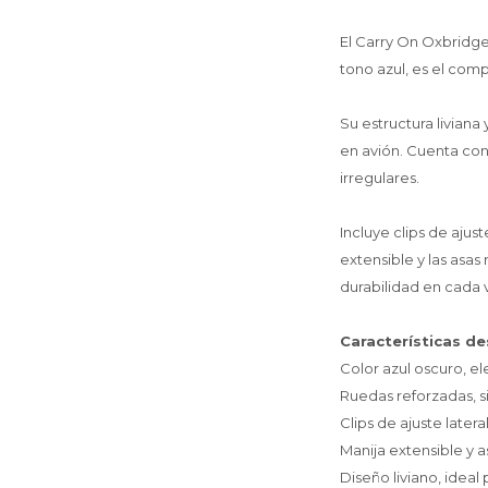
El Carry On Oxbridge
tono azul, es el comp
Su estructura livian
en avión. Cuenta con
irregulares.
Incluye clips de ajus
extensible y las asa
durabilidad en cada v
Características d
Color azul oscuro, 
Ruedas reforzadas, si
Clips de ajuste later
Manija extensible y a
Diseño liviano, idea