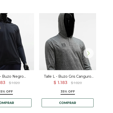
L - Buzo Negro
Talle L - Buzo Gris Canguro
Tall
ro Deportivo
Deportivo Entrenamiento
Dep
183
$
1.183
$
1.820
$
1.820
renamiento
35% OFF
35% OFF