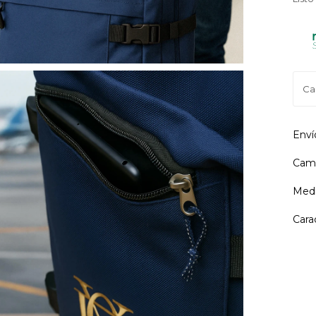
Enví
Camb
Medi
Cara