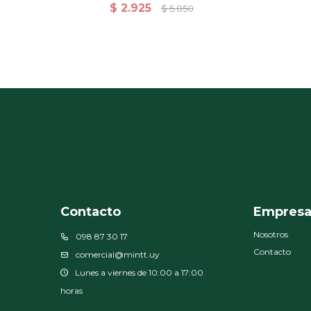
Calidad Superior 1 Plaza
C
$
2.925
$
5.850
Contacto
Empres
Nosotros
098 87 30 17
Contacto
comercial@mintt.uy
Lunes a viernes de 10:00 a 17:00
horas