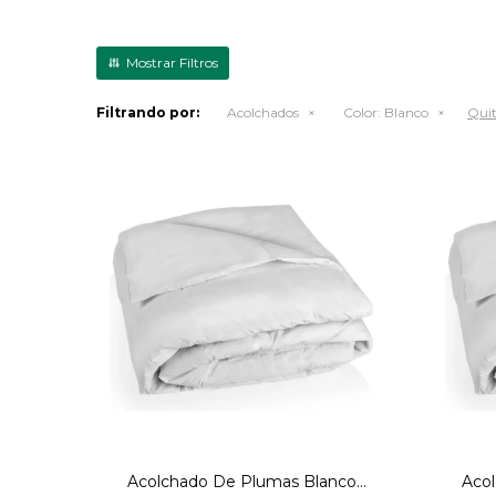
Filtrando por:
Acolchados
Color:
Blanco
Quit
Acolchado Pluma 160x220
Ac
Blanco
Acolchado De Plumas Blanco
Aco