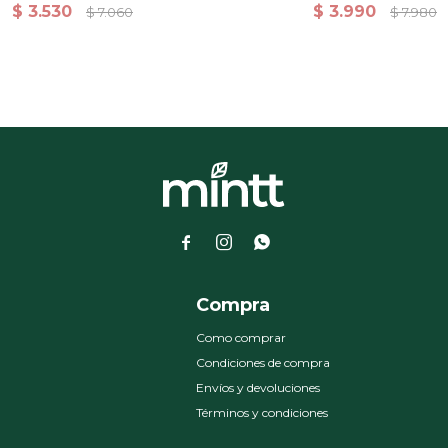
alidad Superior 2 Plazas
Calidad Superior Que
$
3.530
$
3.990
$
7.060
$
7.980



a
Compra
Como comprar
Condiciones de compra
Envíos y devoluciones
Términos y condiciones