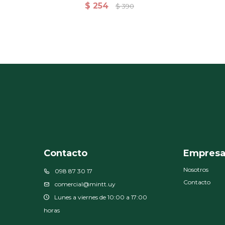
Algodón - 50x80
$
254
$
390
Contacto
Empres
Nosotros
098 87 30 17
Contacto
comercial@mintt.uy
Lunes a viernes de 10:00 a 17:00
horas