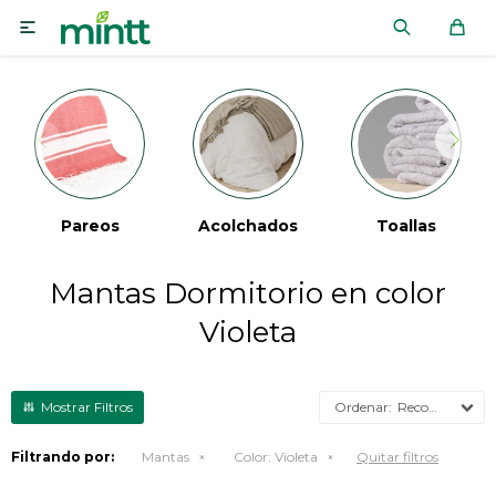

Pareos
Acolchados
Toallas
Mantas Dormitorio en color
Violeta
Recomendados
Filtrando por:
Mantas
Color:
Violeta
Quitar filtros