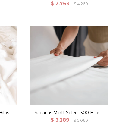
co
Hilos 100% Algodón - Blanco
$
2.769
$
4.260
ilos 2
Sábanas Mintt Select 300 Hilos 2
Fundas - Queen
$
3.289
$
5.060