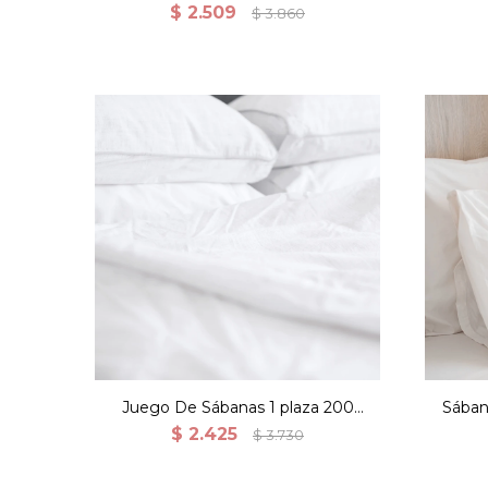
Media
Hil
$
2.509
$
3.860
Juego De Sábanas 1 plaza 200
Sában
Hilos 100% Algodón - Blanco
$
2.425
$
3.730