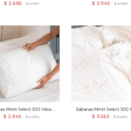
os 100% Algodón - Blanco
100% Algodón - Blan
$
2.685
$
2.945
$
4.130
$
4.530
as Mintt Select 300 Hilos 2
Sábanas Mintt Select 300 H
Fundas - 2 plazas
Fundas - King
$
2.945
$
3.562
$
4.530
$
5.480