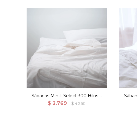
Sábanas Mintt Select 300 Hilos 2
Sában
Fundas - 1 plaza
$
2.769
$
4.260