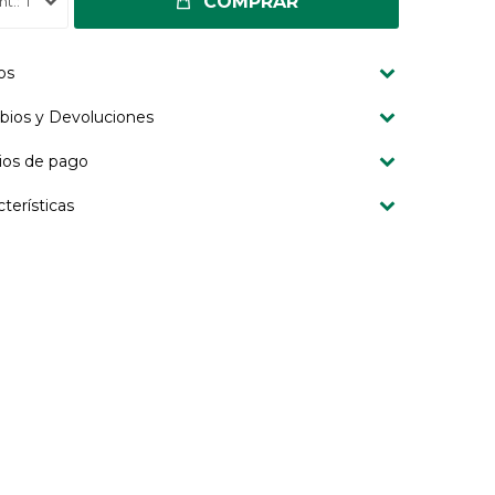
COMPRAR
1
os
ios y Devoluciones
os de pago
cterísticas