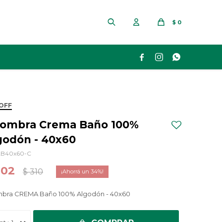
$
0



OFF
fombra Crema Baño 100%
godón - 40x60
B40x60-C
202
$
310
34
mbra CREMA Baño 100% Algodón - 40x60