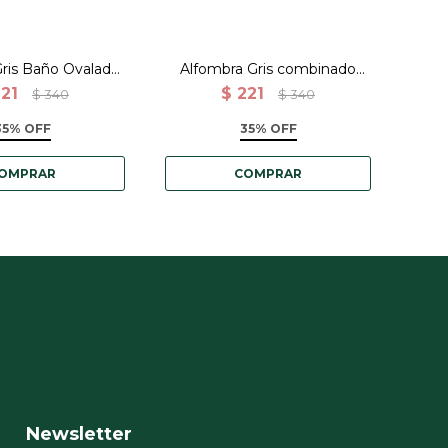
ris Baño Ovalada
Alfombra Gris combinado
Alfo
godón - 40x60
Baño Ovalada 100% Algodón
Baño
221
$
221
$
340
$
340
- 40x60
35% OFF
35% OFF
Newsletter