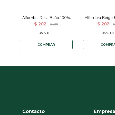
Alfombra Rosa Baño 100%
Alfombra Beige
Algodón - 40x60
Algodón - 
$
202
$
202
$
310
35% OFF
35% OF
Contacto
Empres