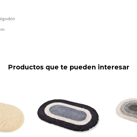
algodón
0cm
Productos que te pueden interesar
Alfombra AZUL
Alfomb
ge Baño
combinado Baño Ovalada
Ovalada 
 - 40x60
100% Algodón - 40x60