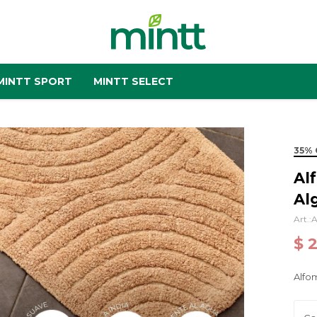
MINTT SPORT
MINTT SELECT
35% 
Al
Al
A
$
Alfo