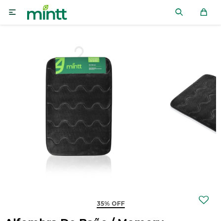

35% OFF