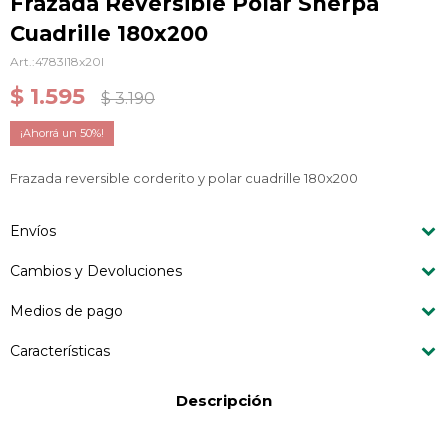
Frazada Reversible Polar Sherpa
Cuadrille 180x200
4783I18x20I
$
1.595
$
3.190
50
Frazada reversible corderito y polar cuadrille 180x200
Envíos
Cambios y Devoluciones
Medios de pago
Características
Descripción