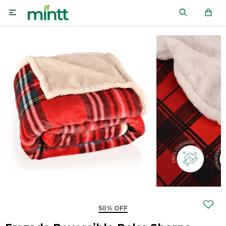

50% OFF