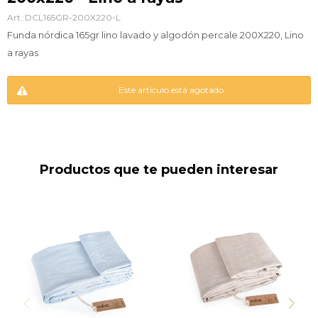
DCL165GR-200X220-L
Funda nórdica 165gr lino lavado y algodón percale 200X220, Lino
a rayas
Este artículo está agotado.
Productos que te pueden interesar
Funda nórdica 165gr lino
Funda nórdica 165gr lino
lavado y algodón percale
lavado y algodón percale
200X220, Celeste
200X220, KHAKI