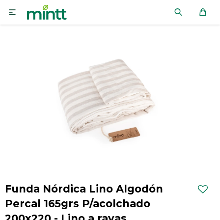

Funda Nórdica Lino Algodón
Percal 165grs P/acolchado
200x220 - Lino a rayas