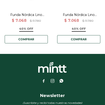
Funda Nórdica Lino
Funda Nórdica Lino
Algodón Percal 165grs
Algodón Percal 165grs
$
7.068
$
7.068
$
11.780
$
11.780
P/acolchado 200x220 -
P/acolchado 200x220 -
Celeste
Khaki
40% OFF
40% OFF



Newsletter
¡Suscribite y recibí todas nuestras novedades!