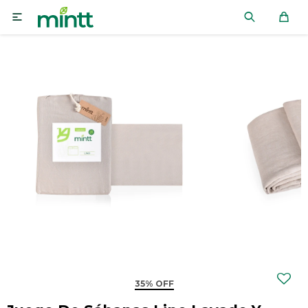

35% OFF