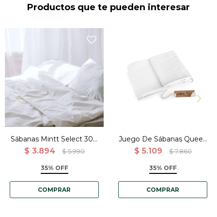
Productos que te pueden interesar
Juego de sabanas 135gr
bamboo y satén QUEEN,
Blanco
Sábanas Mintt Select 300
Juego De Sábanas Queen
Hilos 2 Fundas - Extra
Blanco 135gr Bambú Y
$
3.894
$
5.109
$
5.990
$
7.860
King
Satén - Calidad Premium
35% OFF
35% OFF