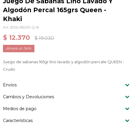
Juego De Sábanas Lino Lavado Y
Algodón Percal 165grs Queen -
Khaki
BSSL165GR-Q-B
$
12.370
$
19.030
34
Juego de sabanas 165gr lino lavado y algodón percale QUEEN -
Crudo
Envíos
Cambios y Devoluciones
Medios de pago
Características