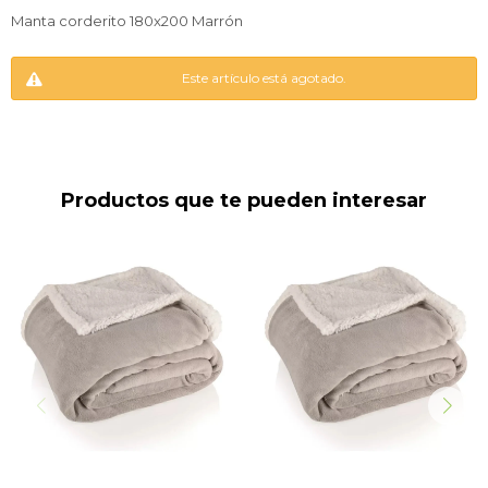
Manta corderito 180x200 Marrón
Este artículo está agotado.
Productos que te pueden interesar
Frazada reverisble polar y
Frazada reverisble polar y
corderito 150X200CM
corderito 200x220CM
microfibra 100% poliéster
microfibra 100% poliéster
color Gris claro
color Gris.