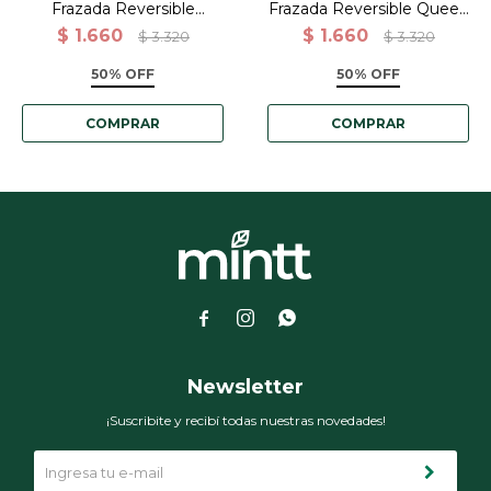
Frazada Reversible
Frazada Reversible Queen
Flannel Jacquard Con
Polar Corderito Microfibra
$
1.660
$
1.660
$
3.320
$
3.320
Sherpa 150x200 - Gris
200x220 - Gris
claro
50% OFF
50% OFF



Newsletter
¡Suscribite y recibí todas nuestras novedades!