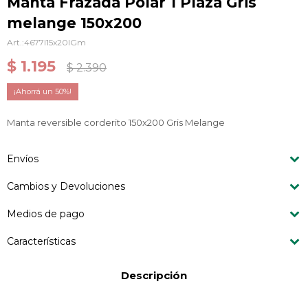
Manta Frazada Polar 1 Plaza Gris
melange 150x200
4677I15x20IGm
$
1.195
$
2.390
50
Manta reversible corderito 150x200 Gris Melange
Envíos
Cambios y Devoluciones
Medios de pago
Características
Descripción