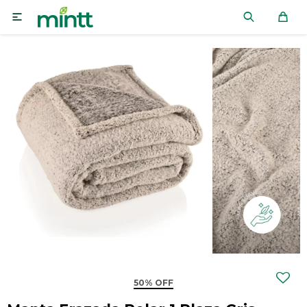

50% OFF