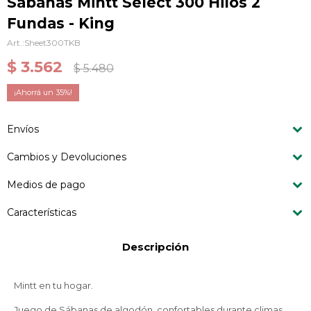
Sábanas Mintt Select 300 Hilos 2
Fundas - King
Sheet300TKB
$
3.562
$
5.480
35
Envíos
Cambios y Devoluciones
Medios de pago
Características
Descripción
Mintt en tu hogar.
Juego de Sábanas de algodón, confortables durante climas