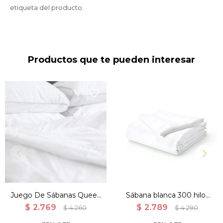
etiqueta del producto.
Productos que te pueden interesar
Juego De Sábanas Queen
Sábana blanca 300 hilos
200 Hilos 100% Algodón -
Plaza y Media
$
2.769
$
2.789
$
4.260
$
4.290
Blanco