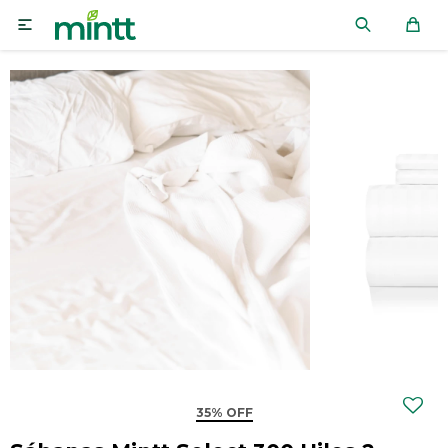

35% OFF