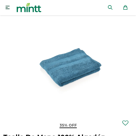

35% OFF