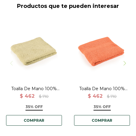
Productos que te pueden interesar
Toalla-500GSM-50X80-D-
Toalla-500GSM-50X80-
Brown-Marron
Bricks-Ladrillo
Toalla De Mano 100%
Toalla De Mano 100%
Algodón 500 Grs.
Algodón 500 Grs.
$
462
$
462
$
710
$
710
50x80cm - Brown-Marron
50x80cm - Bricks-Ladrillo
35% OFF
35% OFF