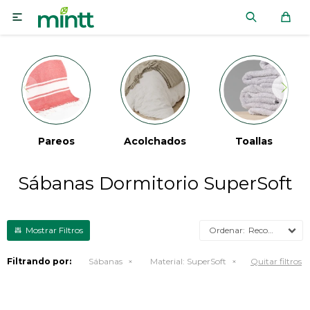

Pareos
Acolchados
Toallas
Sábanas Dormitorio SuperSoft
Recomendados
Filtrando por:
Sábanas
Material:
SuperSoft
Quitar filtros