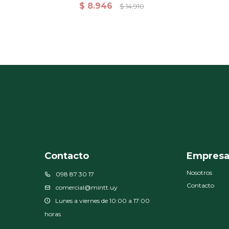
Percal 165grs P/acolchado
$
8.946
$
14.910
230x260 - Lino a rayas
Contacto
Empres
Nosotros
098 87 30 17
Contacto
comercial@mintt.uy
Lunes a viernes de 10:00 a 17:00
horas