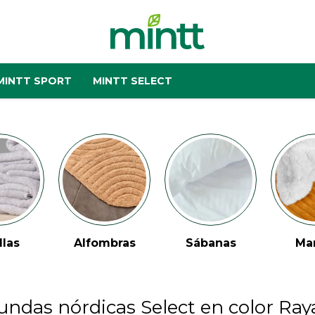
MINTT SPORT
MINTT SELECT
llas
Alfombras
Sábanas
Ma
undas nórdicas Select en color Ray