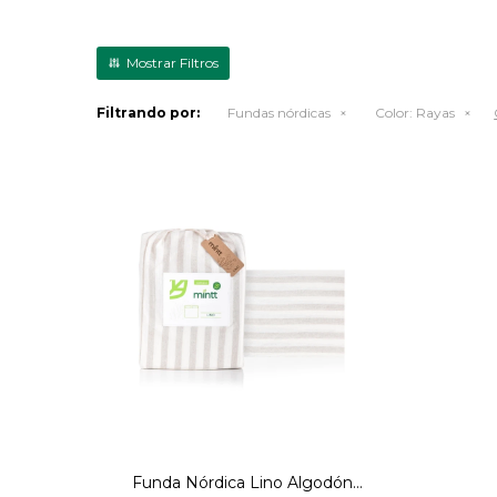
Filtrando por:
Fundas nórdicas
Color:
Rayas
Funda nórdica 165gr lino lavado
y algodón percale 230X260,
Lino a rayas
Funda Nórdica Lino Algodón