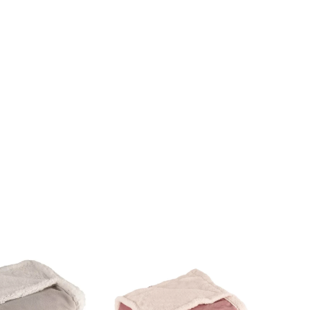
everisble polar y
Frazada reverisble polar y