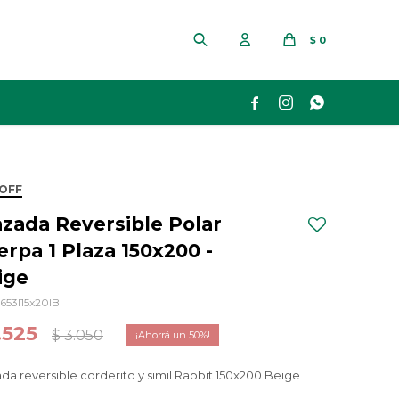
$
0



 OFF
azada Reversible Polar
erpa 1 Plaza 150x200 -
ige
653I15x20IB
.525
$
3.050
50
da reversible corderito y simil Rabbit 150x200 Beige