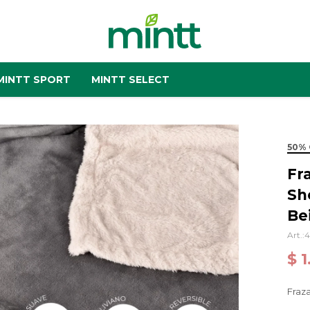
MINTT SPORT
MINTT SELECT
50%
Fr
Sh
Be
4
$
1
Fraza