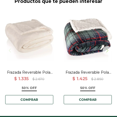
Productos que te pueden interesar
Frazada reverisble polar y
Frazada reversible corderito
corderito 150X200CM
y polar cuadrille 150x200
microfibra 100% poliéster
Verde
color Blanco.
Frazada Reversible Polar
Frazada Reversible Polar
Corderito Microfibra 1
Sherpa Cuadrille 150x200 -
$
1.335
$
1.425
$
2.670
$
2.850
Plaza - Blanco
Verde
50% OFF
50% OFF