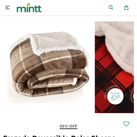

50% OFF