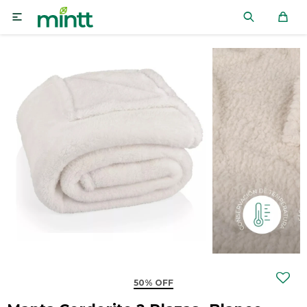

50% OFF