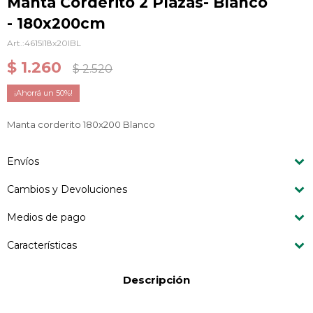
Manta Corderito 2 Plazas- Blanco
- 180x200cm
4615I18x20IBL
$
1.260
$
2.520
50
Manta corderito 180x200 Blanco
Envíos
Cambios y Devoluciones
Medios de pago
Características
Descripción