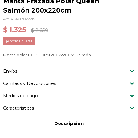
Manta Frazada Polar Queen
Salmón 200x220cm
4646I20x22IS
$
1.325
$
2.650
50
Manta polar POPCORN 200x220CM Salmón
Envíos
Cambios y Devoluciones
Medios de pago
Características
Descripción