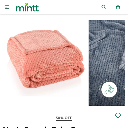

50% OFF