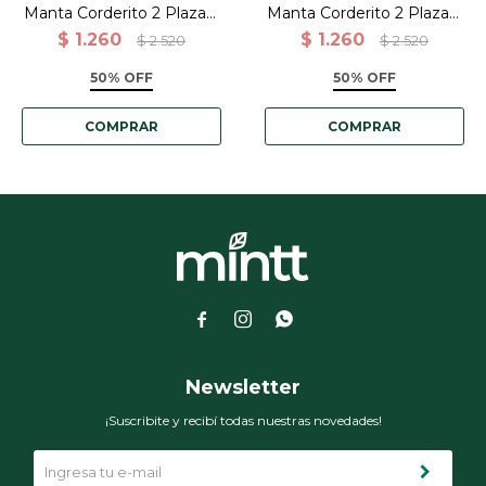
Manta Corderito 2 Plazas-
Manta Corderito 2 Plazas-
Blanco - 180x200cm
Blanco corderito -
$
1.260
$
1.260
$
2.520
$
2.520
180x200cm
50% OFF
50% OFF



Newsletter
¡Suscribite y recibí todas nuestras novedades!