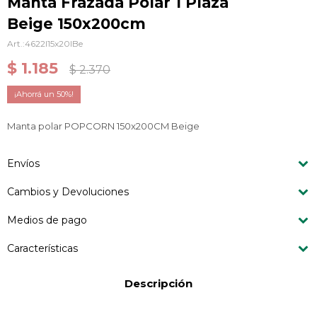
Manta Frazada Polar 1 Plaza
Beige 150x200cm
4622I15x20IBe
$
1.185
$
2.370
50
Manta polar POPCORN 150x200CM Beige
Envíos
Cambios y Devoluciones
Medios de pago
Características
Descripción