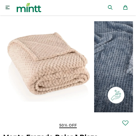

50% OFF