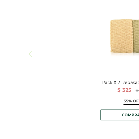
Repasador-3
40X60-Wheat Ol
y Verd
Pack X 2 Repasa
Algodón 40x60cm
$
325
$
Verde
35% OF