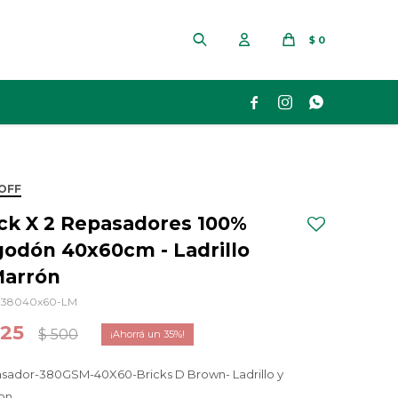
$
0



OFF
ck X 2 Repasadores 100%
godón 40x60cm - Ladrillo
Marrón
38040x60-LM
325
$
500
35
sador-380GSM-40X60-Bricks D Brown- Ladrillo y
on