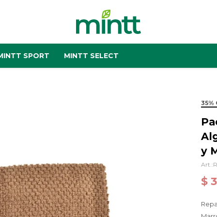
MINTT SPORT
MINTT SELECT
35% 
Pa
Al
y 
R
$
Repa
Marr