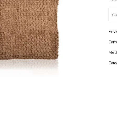
Enví
Camb
Medi
Cara