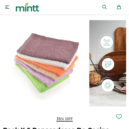

35% OFF