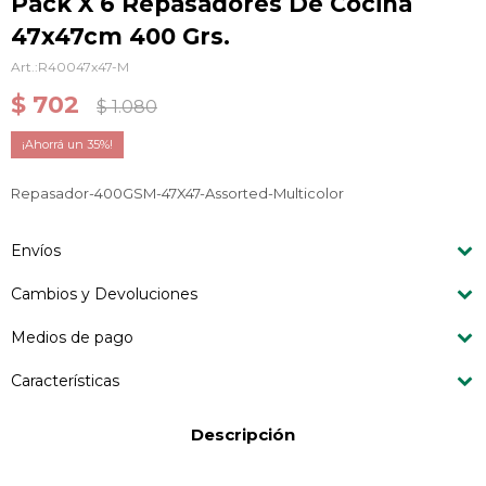
Pack X 6 Repasadores De Cocina
47x47cm 400 Grs.
R40047x47-M
$
702
$
1.080
35
Repasador-400GSM-47X47-Assorted-Multicolor
Envíos
Cambios y Devoluciones
Medios de pago
Características
Descripción