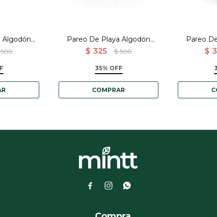
a Algodón
Pareo De Playa Algodón
Pareo De
on rayas
India - Gris con guarda
India -
$
325
$
3
500
$
500
F
35% OFF



a
Compra