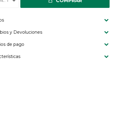
COMPRAR
1
os
ios y Devoluciones
os de pago
cterísticas