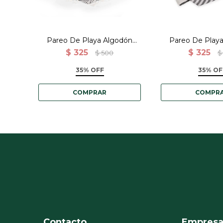
Pareo De Playa Algodón
Pareo De Play
India - Negro con rayas
India - Gris c
$
325
$
325
$
500
$
35% OFF
35% OF
Contacto
Empres