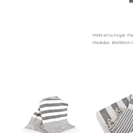
Mintt en tu hogar. P
Medidas : 85x165cm O
Pareo 90X180 Negro con
Pareo 90X180 
rayas
rayas