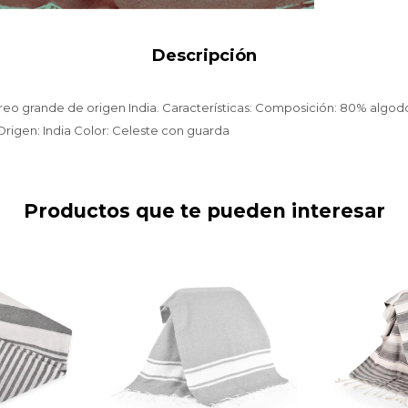
Descripción
areo grande de origen India. Características: Composición: 80% algod
rigen: India Color: Celeste con guarda
Productos que te pueden interesar
Gris con
Pareo 90X180 Gris con
Pareo
guarda
c