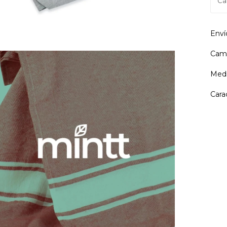
Enví
Camb
Medi
Cara