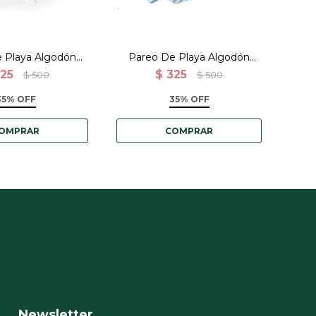
 Playa Algodón
Pareo De Playa Algodón
Pa
 Gris combinado
India - Celeste con rayas
Ind
25
$
325
$
500
$
500
35% OFF
35% OFF
Newsletter