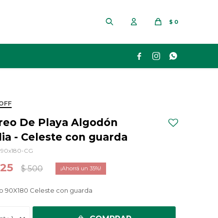
$
0



OFF
reo De Playa Algodón
dia - Celeste con guarda
90x180-CG
325
$
500
35
o 90X180 Celeste con guarda