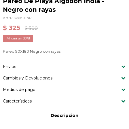
Pareo De Playa Algodón India -
Negro con rayas
P90x180-NR
$
325
$
500
35
Pareo 90X180 Negro con rayas
Envíos
Cambios y Devoluciones
Medios de pago
Características
Descripción