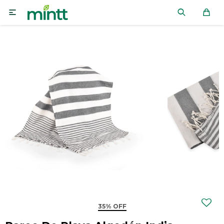

35% OFF