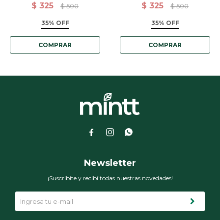
India - Gris con rayas
India - Gris con guarda
$
325
$
325
$
500
$
500
35% OFF
35% OFF



Newsletter
¡Suscribite y recibí todas nuestras novedades!