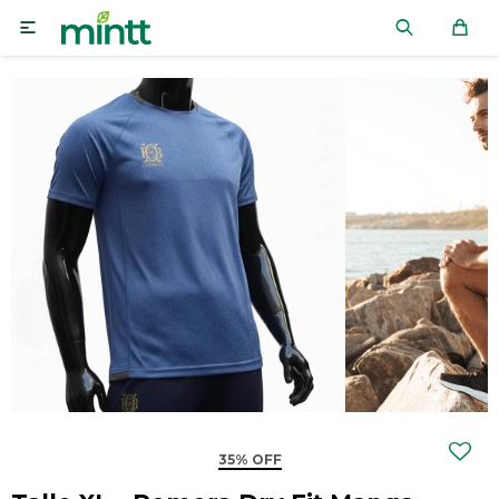

35% OFF