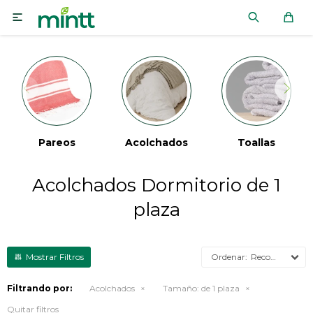

Pareos
Acolchados
Toallas
Acolchados Dormitorio de 1
plaza
Recomendados
Filtrando por:
Acolchados
Tamaño:
de 1 plaza
Quitar filtros