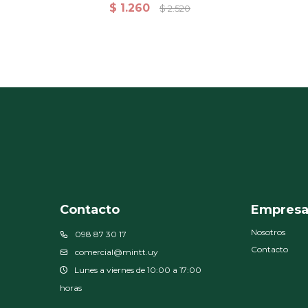
escarlata - 180x200cm
150x
$
1.260
$
2.520
Contacto
Empres
Nosotros
098 87 30 17
Contacto
comercial@mintt.uy
Lunes a viernes de 10:00 a 17:00
horas