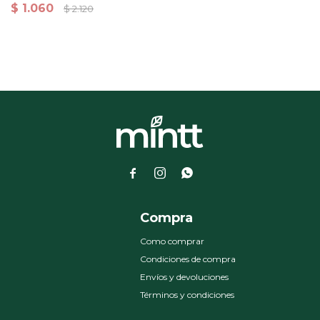
200cm Lisa - Rojo granate
$
1.060
$
2.120



a
Compra
Como comprar
Condiciones de compra
Envíos y devoluciones
Términos y condiciones