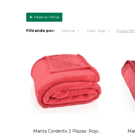
Filtrando por:
Mantas
Color:
Rojo
Quitar filt
Manta corderito 180x200 Rojo
Ma
Escarlata
Manta Corderito 2 Plazas- Rojo
Man