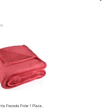
ros
nta polar 150x200 Rojo
Granate
ta Frazada Polar 1 Plaza