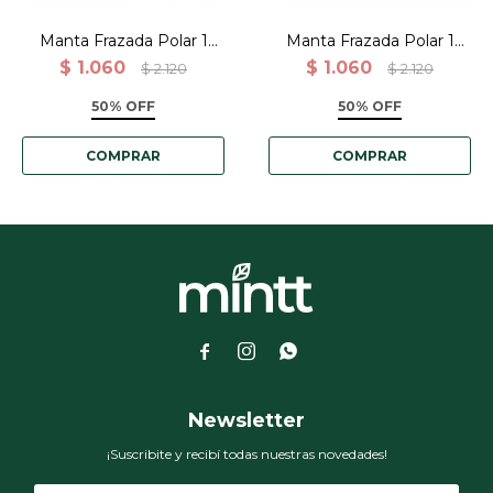
Manta Frazada Polar 1
Manta Frazada Polar 1
Plaza 150x200cm Lisa -
Plaza 150x200cm Lisa -
$
1.060
$
1.060
$
2.120
$
2.120
Rosa durazno
Gris perla
50% OFF
50% OFF



Newsletter
¡Suscribite y recibí todas nuestras novedades!