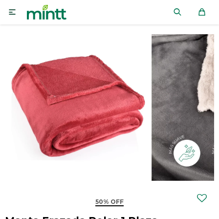

50% OFF