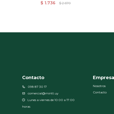
Entrenamiento Azul
$
1.736
$
2.670
Contacto
Empres
Nosotros
098 87 30 17
Contacto
comercial@mintt.uy
Lunes a viernes de 10:00 a 17:00
horas