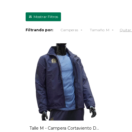
Filtrando por:
Camperas
Tamaño:
M
Quitar 
Talle M - Campera Cortaviento De