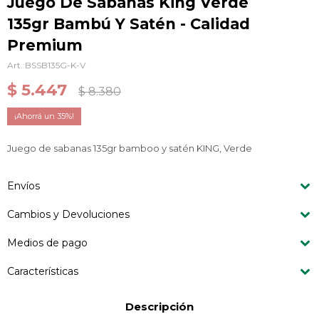
Juego De Sábanas King Verde
135gr Bambú Y Satén - Calidad
Premium
BSSB135G-K-V
$
5.447
$
8.380
35
Juego de sabanas 135gr bamboo y satén KING, Verde
Envíos
Cambios y Devoluciones
Medios de pago
Características
Descripción