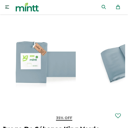

35% OFF