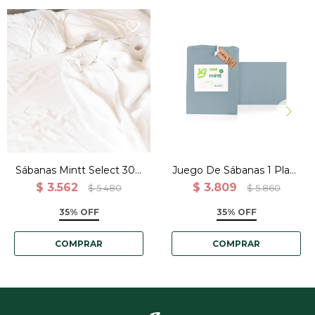
Juego de sabanas 135gr
bamboo y satén TWIN,
Verde
Sábanas Mintt Select 300
Juego De Sábanas 1 Plaza
Hilos 2 Fundas - King
Verde 135gr Bambú Y
$
3.562
$
3.809
$
5.480
$
5.860
Satén - Calidad Premium
35% OFF
35% OFF