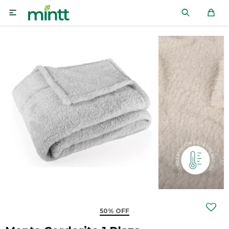

50% OFF