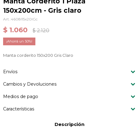
Manta Corderito 1 Plaza
150x200cm - Gris claro
4608I15x20IGc
$
1.060
$
2.120
50
Manta corderito 150x200 Gris Claro
Envíos
Cambios y Devoluciones
Medios de pago
Características
Descripción