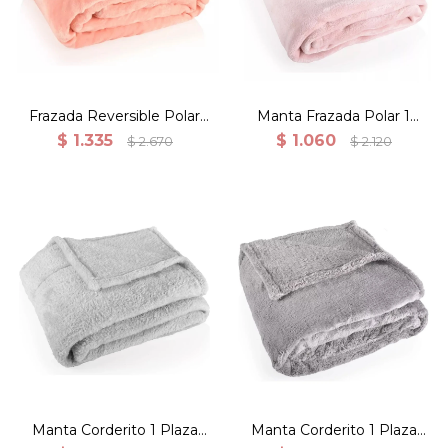
color Salmon
Frazada Reversible Polar
Manta Frazada Polar 1
Corderito Microfibra 1
Plaza 150x200cm Lisa -
$
1.335
$
1.060
$
2.670
$
2.120
Plaza - Salmón
Rosa durazno
Manta corderito 150x200
Manta corderito 150x200
Gris Claro
Gris Oscuro
Manta Corderito 1 Plaza
Manta Corderito 1 Plaza