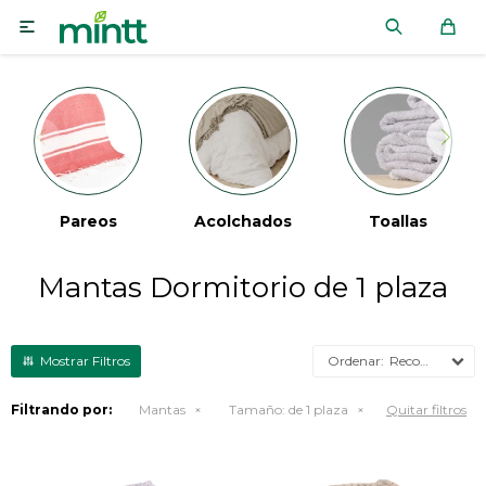

Pareos
Acolchados
Toallas
Mantas Dormitorio de 1 plaza
Recomendados
Filtrando por:
Mantas
Tamaño:
de 1 plaza
Quitar filtros