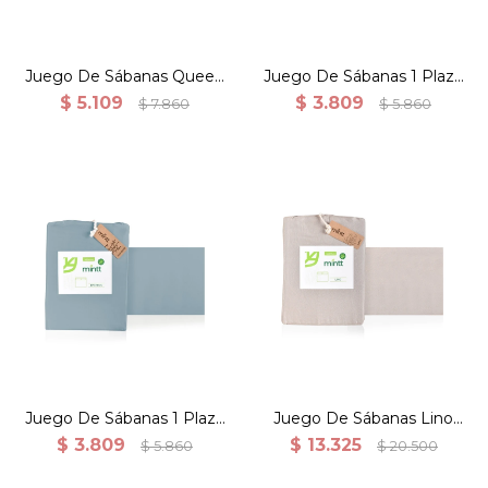
Juego De Sábanas Queen
Juego De Sábanas 1 Plaza
Blanco 135gr Bambú Y
Azul marino 135gr Bambú
$
5.109
$
3.809
$
7.860
$
5.860
Satén - Calidad Premium
Y Satén - Calidad Premium
Juego de sabanas 165gr lino
Juego de sabanas 135gr
lavado y algodón percale
bamboo y satén TWIN, Verde
KING, CRUDO
Juego De Sábanas 1 Plaza
Juego De Sábanas Lino
Verde 135gr Bambú Y
Lavado Y Algodón Percal
$
3.809
$
13.325
$
5.860
$
20.500
Satén - Calidad Premium
165grs King - Crudo