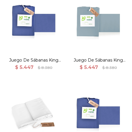
Juego de sabanas 135gr
Juego de sabanas 135gr
bamboo y satén KING, Azul
bamboo y satén KING, Verde
marino
Juego De Sábanas King
Juego De Sábanas King
Azul marino 135gr Bambú
Verde 135gr Bambú Y
$
5.447
$
5.447
$
8.380
$
8.380
Y Satén - Calidad Premium
Satén - Calidad Premium
Juego de sabanas 135gr
Juego de sabanas 135gr
bamboo y satén QUEEN,
bamboo y satén TWIN, Azul
Blanco
marino