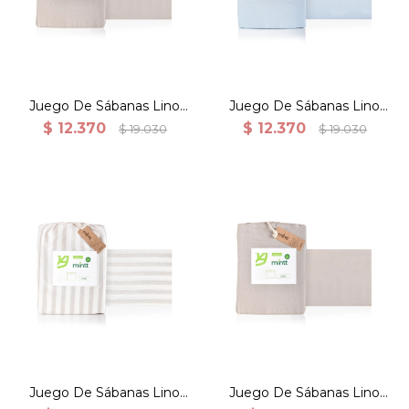
QUEEN - Crudo
QUEEN, Celeste
Juego De Sábanas Lino
Juego De Sábanas Lino
Lavado Y Algodón Percal
Lavado Y Algodón Percal
$
12.370
$
12.370
$
19.030
$
19.030
165grs Queen - Khaki
165grs Queen - Celeste
Juego de sabanas 165gr lino
Juego de sabanas 165gr lino
lavado y algodón percale
lavado y algodón percale
QUEEN, Lino a rayas
SUPER KING, KHAKI
Juego De Sábanas Lino
Juego De Sábanas Lino