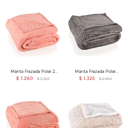
Manta polar POPCORN
Manta polar POPCORN
180x200CM Rosado
200x220CM Gris
Manta Frazada Polar 2
Manta Frazada Polar
Plazas Rosa 180x200cm
Queen Gris 200x220cm
$
1.260
$
1.325
$
2.520
$
2.650
Manta polar POPCORN
Frazada reversible corderito y
200x220CM Salmón
simil Rabbit 150x200 Beige