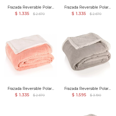
Frazada Reversible Polar
Frazada Reversible Polar
Corderito Microfibra 1
Corderito Microfibra 1
$
1.335
$
1.335
$
2.670
$
2.670
Plaza - Blanco
Plaza - Beige
Frazada reverisble polar y
Frazada reverisble polar y
corderito 150X200CM
corderito 180X200CM
microfibra 100% poliéster
microfibra 100% poliéster
color Salmon
color Gris
Frazada Reversible Polar
Frazada Reversible Polar
Corderito Microfibra 1
Corderito/sherpa Microfibra
$
1.335
$
1.595
$
2.670
$
3.190
Plaza - Salmón
180x200 - Gris