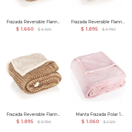
Frazada Reversible Flannel
Frazada Reversible Flannel
Jacquard Con Sherpa
Jacquard Con Sherpa
$
1.660
$
1.895
$
3.320
$
3.790
150x200 - Khaki
180x200 - Beige
Frazada reverisble polar y
corderito 180X200CM
Manta polar 150x200 Rosa
microfibra 100% poliéster
Durazno
color Khaki
Frazada Reversible Flannel
Manta Frazada Polar 1
Jacquard Con Sherpa
Plaza 150x200cm Lisa -
$
1.895
$
1.060
$
3.790
$
2.120
180x200 - Khaki
Rosa durazno