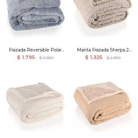
Frazada reversible corderito y
Manta reversible corderito
simil Rabbit 180x200 Jean
180x200 Gris Melange
Frazada Reversible Polar
Manta Frazada Sherpa 2
Sherpa 2 Plazas 180x200 -
Plazas Gris Melange
$
1.795
$
1.325
$
3.590
$
2.650
Jean
180x200
Frazada reverisble polar y
Frazada reverisble polar y
corderito 150X200CM
corderito 150X200CM
microfibra 100% poliéster
microfibra 100% poliéster
color Blanco.
color Beige