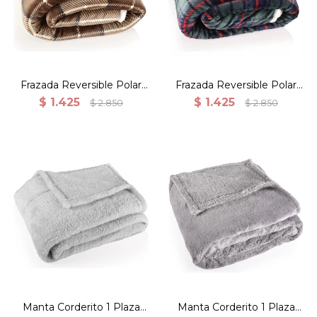
Khaki
Frazada Reversible Polar
Frazada Reversible Polar
Sherpa Cuadrille 150x200 -
Sherpa Cuadrille 150x200 -
$
1.425
$
1.425
$
2.850
$
2.850
Khaki
Verde
Manta corderito 150x200
Manta corderito 150x200
Gris Claro
Gris Oscuro
Manta Corderito 1 Plaza
Manta Corderito 1 Plaza