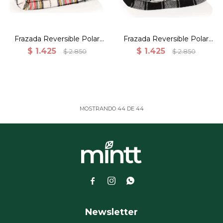
Frazada Reversible Polar
Frazada Reversible Polar
Sherpa Cuadrille 150x200 -
Sherpa Cuadrille 150x200 -
$
1.425
$
1.425
$
2.850
$
2.850
Blanco
Blanco Negro cuadrille
MOSTRANDO
44
DE
44



Newsletter