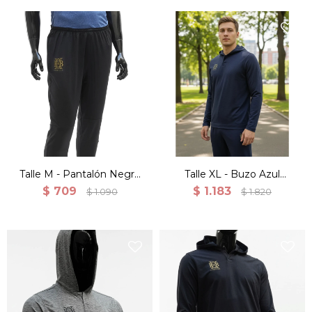
Talle M - Pantalón Negro
Talle XL - Buzo Azul
Training Ligero Deportes
Canguro Deportivo
$
709
$
1.183
$
1.090
$
1.820
Entrenamiento