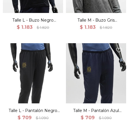
Talle L - Buzo Negro
Talle M - Buzo Gris
Canguro Deportivo
Canguro Deportivo
$
1.183
$
1.183
$
1.820
$
1.820
Entrenamiento
Entrenamiento
Talle L - Pantalón Negro
Talle M - Pantalón Azul
Training Ligero Deportes
Training Ligero Deportes
$
709
$
709
$
1.090
$
1.090