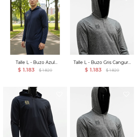
Talle L - Buzo Azul
Talle L - Buzo Gris Canguro
Canguro Deportivo
Deportivo Entrenamiento
$
1.183
$
1.183
$
1.820
$
1.820
Entrenamiento